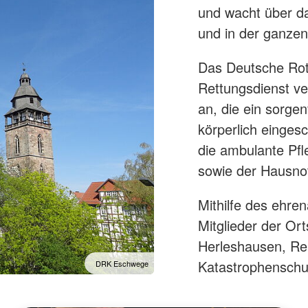
und wacht über da
und in der ganzen
Das Deutsche Rot
Rettungsdienst ve
an, die ein sorge
körperlich einges
die ambulante Pfl
sowie der Hausnot
Mithilfe des ehre
Mitglieder der Or
Herleshausen, Re
Katastrophenschut
DRK Eschwege