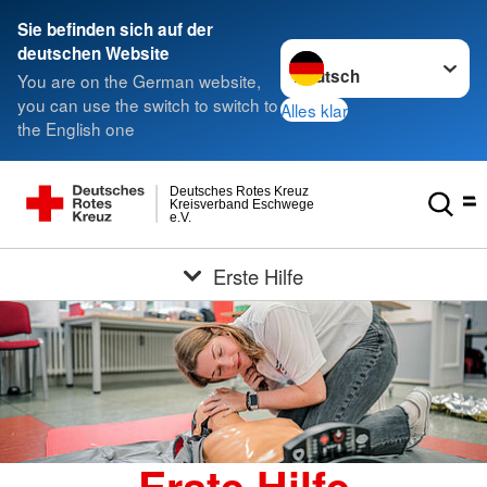
Sie befinden sich auf der
Sprache wechseln zu
deutschen Website
You are on the German website,
you can use the switch to switch to
Alles klar
the English one
Deutsches Rotes Kreuz
Kreisverband Eschwege
e.V.
Erste Hilfe
Erste Hilfe