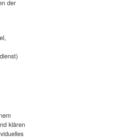
en der
el,
dienst)
einem
und klären
viduelles