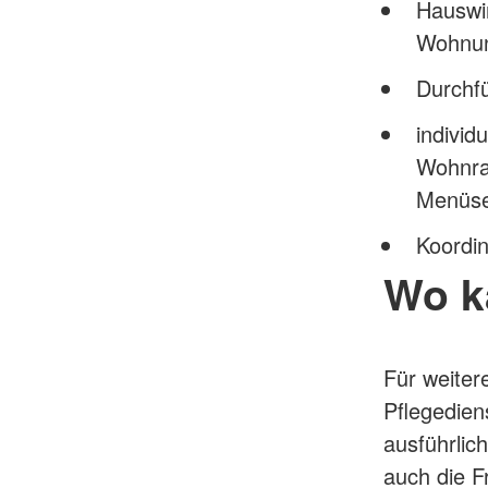
Hauswir
Wohnu
Durchf
individ
Wohnrau
Menüser
Koordin
Wo k
Für weiter
Pflegedien
ausführlic
auch die F