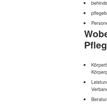
behind
pflegeb
Persone
Wobe
Pfle
Körper
Körper
Leistun
Verban
Beratu