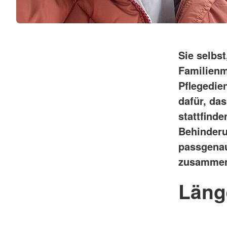
Sie selbst
Familienm
Pflegedie
dafür, da
stattfinde
Behinderu
passgenau
zusamme
Läng