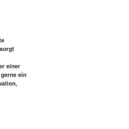
te
sorgt
er einer
 gerne ein
uation,