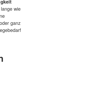
gkeit
 lange wie
ne
 oder ganz
legebedarf
n