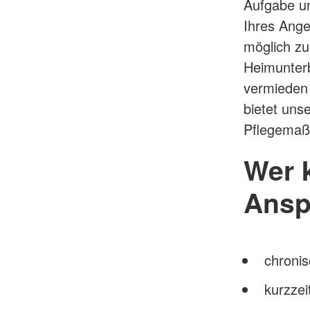
Aufgabe un
Ihres Ange
möglich zu
Heimunterb
vermieden 
bietet uns
Pflegemaß
Wer 
Ansp
chroni
kurzzei