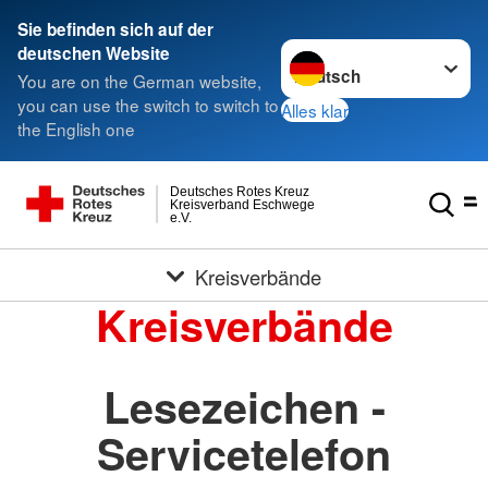
Sie befinden sich auf der
Sprache wechseln zu
deutschen Website
You are on the German website,
you can use the switch to switch to
Alles klar
the English one
Deutsches Rotes Kreuz
Kreisverband Eschwege
e.V.
Kreisverbände
Kreisverbände
Lesezeichen -
Servicetelefon