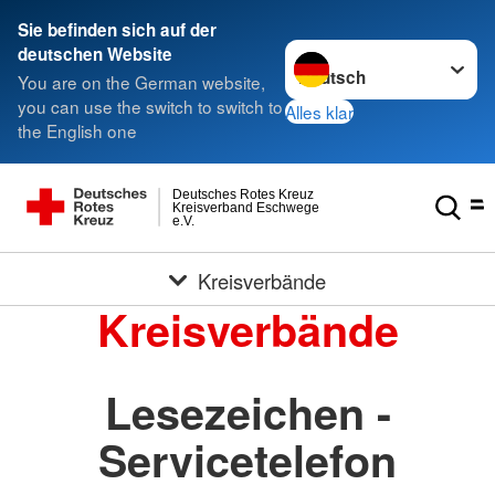
Sie befinden sich auf der
Sprache wechseln zu
deutschen Website
You are on the German website,
you can use the switch to switch to
Alles klar
the English one
Deutsches Rotes Kreuz
Kreisverband Eschwege
e.V.
Kreisverbände
Kreisverbände
Lesezeichen -
Servicetelefon