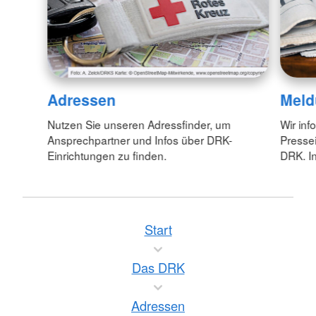
Adressen
Meld
Nutzen Sie unseren Adressfinder, um
Wir inf
Ansprechpartner und Infos über DRK-
Pressei
Einrichtungen zu finden.
DRK. In
Start
Das DRK
Adressen