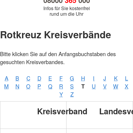
08000
365
000
Infos für Sie kostenfrei
rund um die Uhr
Rotkreuz Kreisverbände
Bitte klicken Sie auf den Anfangsbuchstaben des
gesuchten Kreisverbandes.
A
B
C
D
E
F
G
H
I
J
K
L
M
N
O
P
Q
R
S
T
U
V
W
X
Y
Z
Kreisverband
Landesv