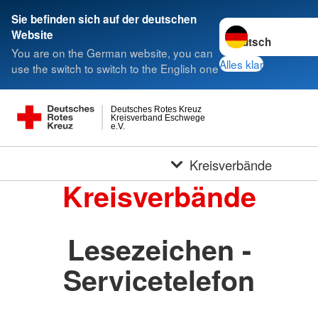
Sie befinden sich auf der deutschen
Sprache wechseln 
Website
You are on the German website, you can
Alles klar
use the switch to switch to the English one
Deutsches Rotes Kreuz
Kreisverband Eschwege
e.V.
Kreisverbände
Kreisverbände
Lesezeichen -
Servicetelefon