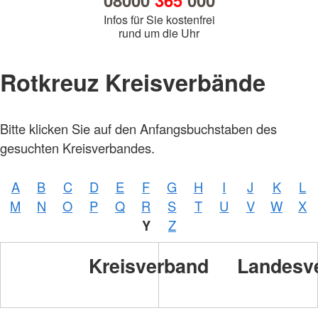
08000
365
000
Infos für Sie kostenfrei
rund um die Uhr
Rotkreuz Kreisverbände
Bitte klicken Sie auf den Anfangsbuchstaben des
gesuchten Kreisverbandes.
A
B
C
D
E
F
G
H
I
J
K
L
M
N
O
P
Q
R
S
T
U
V
W
X
Y
Z
Kreisverband
Landesv