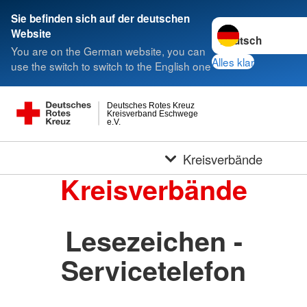
Sie befinden sich auf der deutschen
Sprache wechseln 
Website
You are on the German website, you can
Alles klar
use the switch to switch to the English one
Deutsches Rotes Kreuz
Kreisverband Eschwege
e.V.
Kreisverbände
Kreisverbände
Lesezeichen -
Servicetelefon