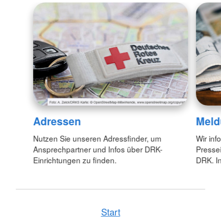
Adressen
Meld
Nutzen Sie unseren Adressfinder, um
Wir inf
Ansprechpartner und Infos über DRK-
Pressei
Einrichtungen zu finden.
DRK. In
Start