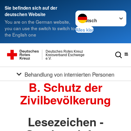
Sie befinden sich auf der
Sprache wechseln zu
deutschen Website
You are on the German website,
you can use the switch to switch to
Alles klar
the English one
Deutsches Rotes Kreuz
Kreisverband Eschwege
e.V.
Behandlung von internierten Personen
B. Schutz der
Zivilbevölkerung
Lesezeichen -