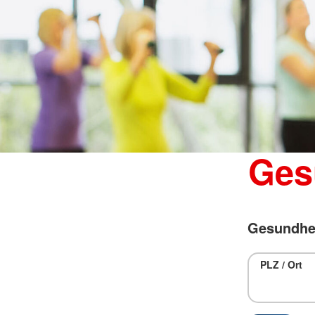
Ges
Gesundhei
PLZ / Ort