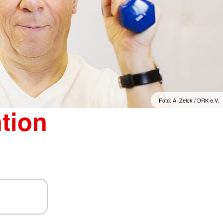
Foto: A. Zelck / DRK e.V.
tion