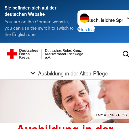
Sie befinden sich auf der
Sprache wechseln zu
deutschen Website
You are on the German website,
you can use the switch to switch to
Alles klar
the English one
Deutsches Rotes Kreuz
Kreisverband Eschwege
e.V.
Ausbildung in der Alten-Pflege
Foto: A. Zelck / DRKS
Ausbildung in der