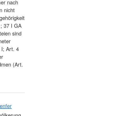
mer nach
n nicht
gehörigkeit
 ; 37 I GA
rteien sind
neter
I; Art. 4
er
dmen (Art.
enfer
völkerung