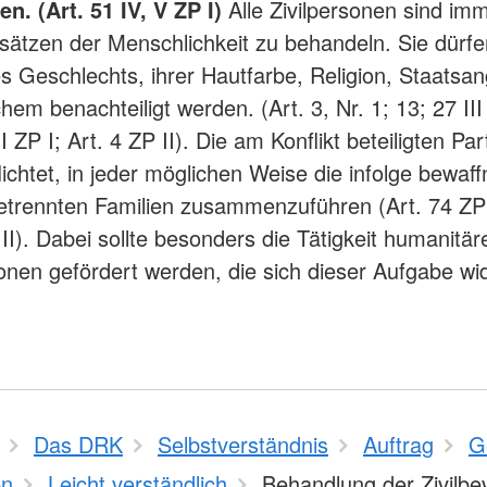
n. (Art. 51 IV, V ZP I)
Alle Zivilpersonen sind im
ätzen der Menschlichkeit zu behandeln. Sie dürfe
s Geschlechts, ihrer Hautfarbe, Religion, Staatsan
hem benachteiligt werden. (Art. 3, Nr. 1; 13; 27 III
 I ZP I; Art. 4 ZP II). Die am Konflikt beteiligten Pa
lichtet, in jeder möglichen Weise die infolge bewaff
getrennten Familien zusammenzuführen (Art. 74 ZP 
ZP II). Dabei sollte besonders die Tätigkeit humanitär
onen gefördert werden, die sich dieser Aufgabe wi
Das DRK
Selbstverständnis
Auftrag
G
n
Leicht verständlich
Behandlung der Zivilbe