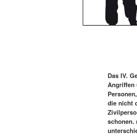
Das IV. G
Angriffen
Personen,
die nicht
Zivilpers
schonen. (
unterschi