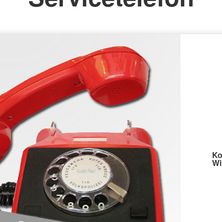
Ko
Wi