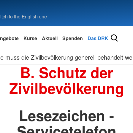
tch to the English one
ngebote
Kurse
Aktuell
Spenden
Das DRK
e muss die Zivilbevölkerung generell behandelt w
B. Schutz der
Zivilbevölkerung
Lesezeichen -
Servicetelefon