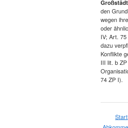
Großstädte
den Grunds
wegen ihre
oder ähnlic
IV; Art. 75
dazu verpf
Konflikte 
III lit. b 
Organisati
74 ZP I).
Start
Abkomme