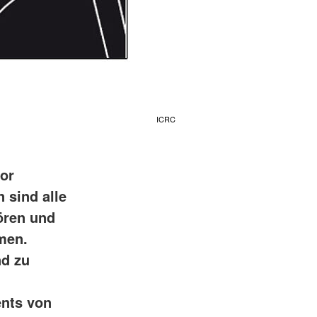
ICRC
or
 sind alle
ören und
hmen.
nd zu
ents von