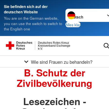
Sie befinden sich auf der
Sprache wechseln zu
deutschen Website
You are on the German website,
you can use the switch to switch to
Alles klar
the English one
Deutsches Rotes Kreuz
Kreisverband Eschwege
e.V.
Wie sind Frauen zu behandeln?
B. Schutz der
Zivilbevölkerung
Lesezeichen -