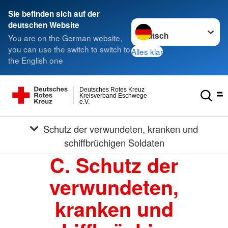
Sie befinden sich auf der
Sprache wechseln zu
deutschen Website
You are on the German website,
you can use the switch to switch to
Alles klar
the English one
Deutsches Rotes Kreuz
Kreisverband Eschwege
e.V.
Schutz der verwundeten, kranken und
schiffbrüchigen Soldaten
C. Schutz der
verwundeten,
kranken und