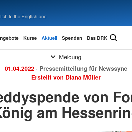
tch to the English one
ngebote
Kurse
Aktuell
Spenden
Das DRK
Meldung
01.04.2022
· Pressemitteilung für Newssync
Erstellt von
Diana Müller
eddyspende von Fo
önig am Hessenri