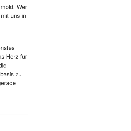
tmold. Wer
mit uns in
enstes
as Herz für
die
sbasis zu
gerade