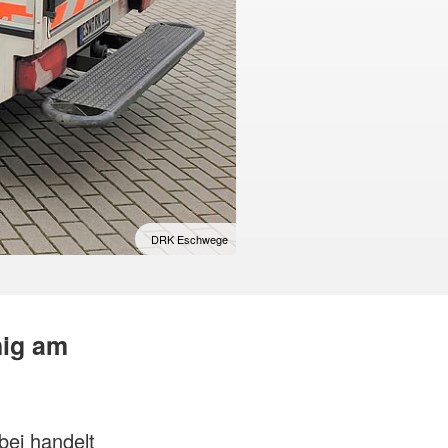
DRK Eschwege
nig am
bei handelt