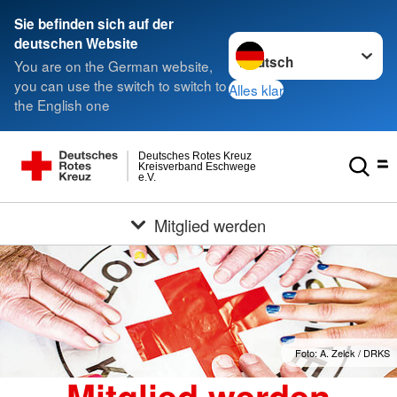
Sie befinden sich auf der
Sprache wechseln zu
deutschen Website
You are on the German website,
you can use the switch to switch to
Alles klar
the English one
Deutsches Rotes Kreuz
Kreisverband Eschwege
e.V.
Mitglied werden
Foto: A. Zelck / DRKS
Mitglied werden