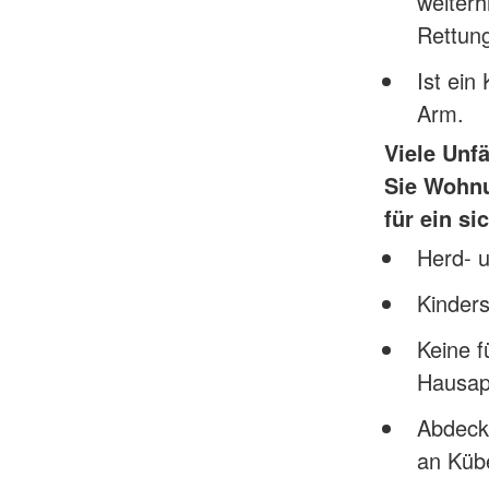
weiterh
Rettungs
Ist ein
Arm.
Viele Unf
Sie Wohnu
für ein s
Herd- u
Kinder
Keine f
Hausap
Abdeck
an Küb