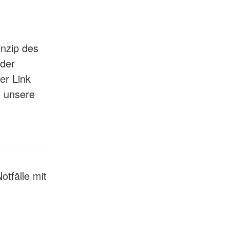
inzip des
nder
ser Link
n unsere
otfälle mit