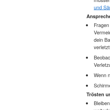
und Sä
Ansprech
Fragen 
Vermeid
dein Ba
verletz
Beobac
Verlet
Wenn nö
Schirme
Trösten u
Bleiben