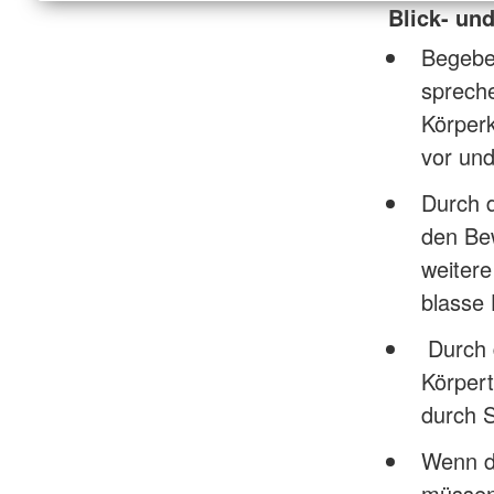
Blick- un
Begeben
spreche
Körperk
vor und
Durch 
den Be
weitere
blasse 
Durch d
Körpert
durch S
Wenn da
müssen