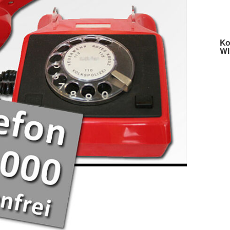
Ko
Wi