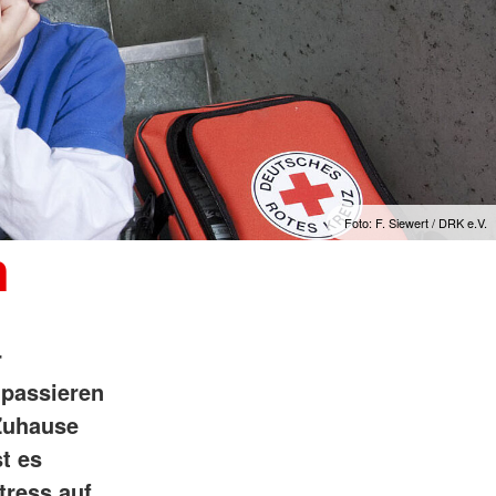
Foto: F. Siewert / DRK e.V.
n
r
 passieren
 Zuhause
t es
tress auf