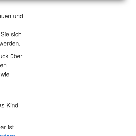
hauen und
 Sie sich
 werden.
uck über
ten
 wie
as Kind
r ist,
indern