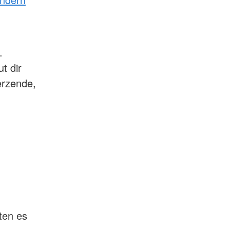
.
t dir
erzende,
ten es