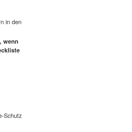
rn in den
n, wenn
ckliste
e-Schutz