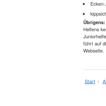
Ecken-,
kippsi
Übrigens: 
Helfens ke
Juniorhelf
führt auf 
Webseite.
Start
A