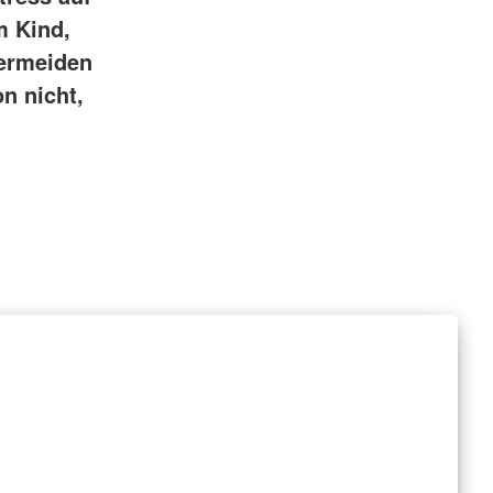
m Kind,
Vermeiden
n nicht,