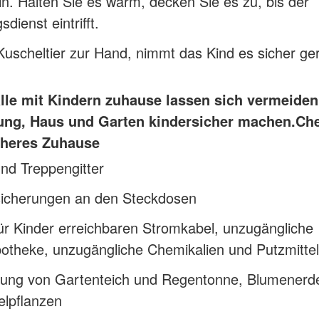
in. Halten Sie es warm, decken Sie es zu, bis der
dienst eintrifft.
 Kuscheltier zur Hand, nimmt das Kind es sicher ge
älle mit Kindern zuhause lassen sich vermeide
ng, Haus und Garten kindersicher machen.
Che
icheres Zuhause
nd Treppengitter
sicherungen an den Steckdosen
ür Kinder erreichbaren Stromkabel, unzugängliche
otheke, unzugängliche Chemikalien und Putzmittel
ung von Gartenteich und Regentonne, Blumenerd
elpflanzen