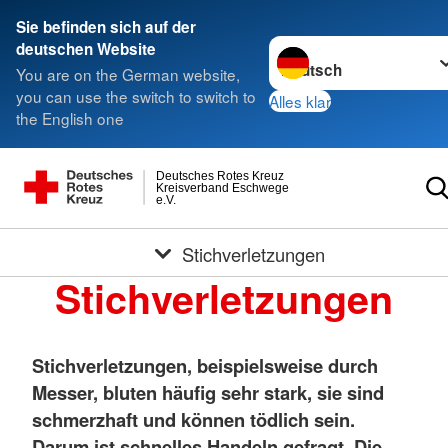
Sie befinden sich auf der
Sprache wechseln zu
deutschen Website
You are on the German website,
you can use the switch to switch to
Alles klar
the English one
Deutsches Rotes Kreuz
Kreisverband Eschwege
e.V.
Stichverletzungen
Stichverletzungen
Stichverletzungen, beispielsweise durch
Messer, bluten häufig sehr stark, sie sind
schmerzhaft und können tödlich sein.
Darum ist schnelles Handeln gefragt. Die