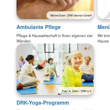
Michel Eram / DRK-Service GmbH
Ambulante Pflege
Menü
Pflege & Hauswirtschaft in Ihren eigenen vier
Wir br
Wänden
Hause
Foto: A. Zelck / DRK e.V.
DRK-Yoga-Programm