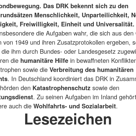
ondbewegung. Das DRK bekennt sich zu den
rundsätzen Menschlichkeit, Unparteilichkeit, Ne
keit, Freiwilligkeit, Einheit und Universalität.
nsbesondere die Aufgaben wahr, die sich aus den
von 1949 und ihren Zusatzprotokollen ergeben, s
, die ihm durch Bundes- oder Landesgesetz zugewi
ren die
humanitäre Hilfe
in bewaffneten Konflikte
trophen sowie die
Verbreitung des humanitären
hts
. In Deutschland koordiniert das DRK in Zusam
ehörden den
Katastrophenschutz
sowie den
tungsdienst
. Zu seinen Aufgaben im Inland gehör
ere auch die
Wohlfahrts- und Sozialarbeit
.
Lesezeichen