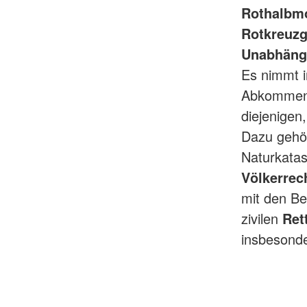
Rothalbm
Rotkreuzg
Unabhängig
Es nimmt i
Abkommen 
diejenigen
Dazu gehö
Naturkatas
Völkerrec
mit den B
zivilen
Ret
insbesond