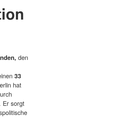
tion
nden,
den
einen
33
rlin hat
durch
 Er sorgt
politische