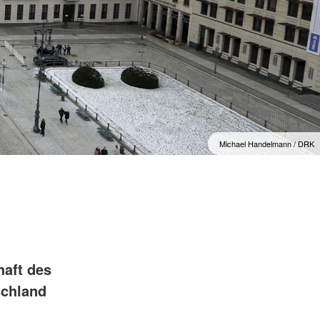
Michael Handelmann / DRK
haft des
schland