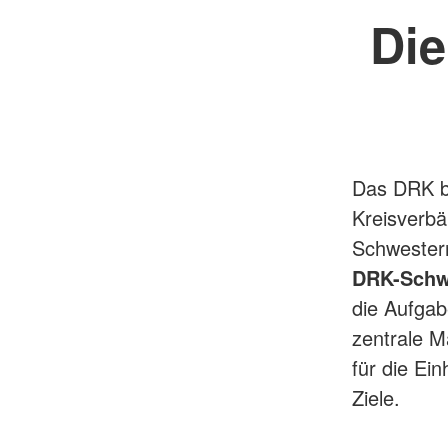
Die
Das DRK b
Kreisverb
Schwester
DRK-Schw
die Aufgab
zentrale M
für die Ei
Ziele.