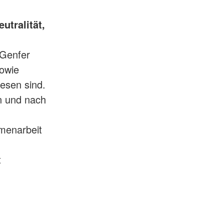
utralität,
 Genfer
owie
esen sind.
n und nach
menarbeit
t