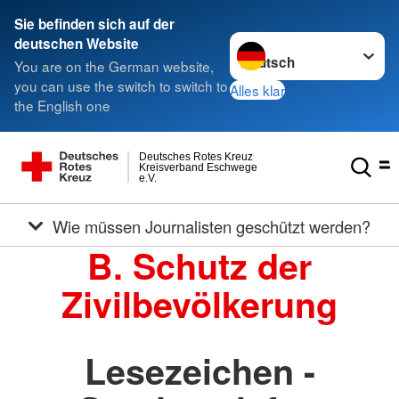
Sie befinden sich auf der
Sprache wechseln zu
deutschen Website
You are on the German website,
you can use the switch to switch to
Alles klar
the English one
Deutsches Rotes Kreuz
Kreisverband Eschwege
e.V.
Wie müssen Journalisten geschützt werden?
B. Schutz der
Zivilbevölkerung
Lesezeichen -